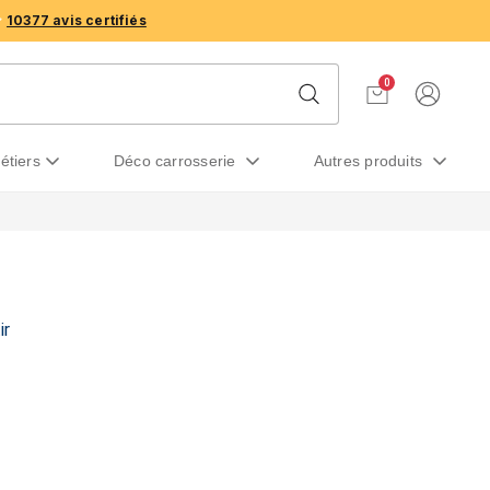
10377 avis certifiés
0
métiers
déco carrosserie
autres produits
ir