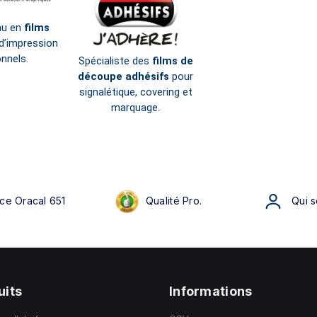
nu en
films
d’impression
nnels.
Spécialiste des
films de
découpe adhésifs
pour
signalétique, covering et
marquage.
ce Oracal 651
Qualité Pro.
Qui 
uits
Informations