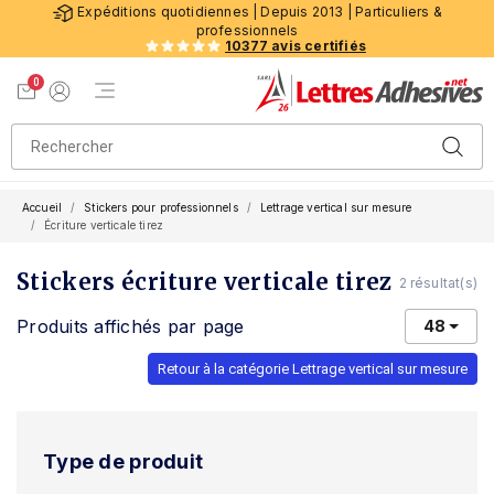
Expéditions quotidiennes | Depuis 2013 | Particuliers &
professionnels
10377 avis certifiés
0
Menu de navigation
Voir mon panier
Mon compte
Accueil
Stickers pour professionnels
Lettrage vertical sur mesure
Écriture verticale tirez
Stickers écriture verticale tirez
2 résultat(s)
Produits affichés par page
48
Retour à la catégorie Lettrage vertical sur mesure
Type de produit