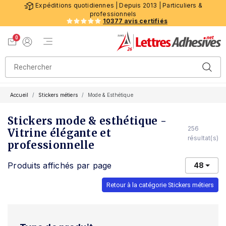
Expéditions quotidiennes | Depuis 2013 | Particuliers &
professionnels
10377 avis certifiés
0
Menu de navigation
Voir mon panier
Mon compte
Accueil
Stickers métiers
Mode & Esthétique
Stickers mode & esthétique -
256
Vitrine élégante et
résultat(s)
professionnelle
Produits affichés par page
48
Retour à la catégorie Stickers métiers