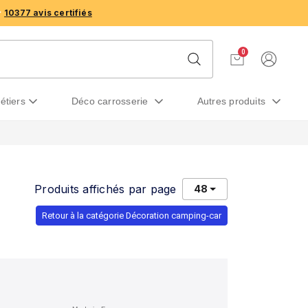
10377 avis certifiés
0
métiers
déco carrosserie
autres produits
Produits affichés par page
48
Retour à la catégorie Décoration camping-car