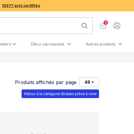
10377 avis certifiés
0
métiers
déco carrosserie
autres produits
Produits affichés par page
48
Retour à la catégorie Stickers pièce à vivre