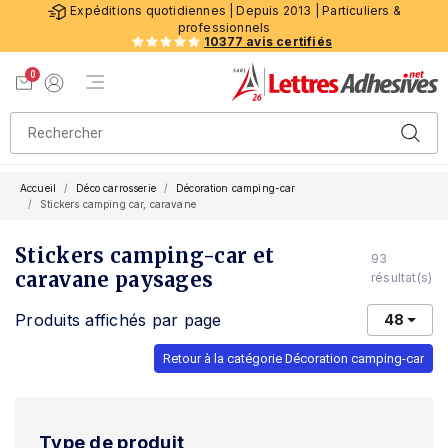
Expéditions quotidiennes | Depuis 2013 | Particuliers &
professionnels
10377 avis certifiés
0
Menu de navigation
Voir mon panier
Mon compte
Accueil
Déco carrosserie
Décoration camping-car
Stickers camping car, caravane
Stickers camping-car et
93
caravane paysages
résultat(s)
Produits affichés par page
48
Retour à la catégorie Décoration camping-car
Type de produit