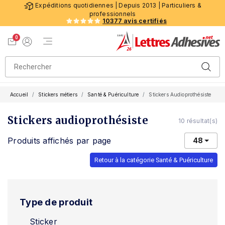
Expéditions quotidiennes | Depuis 2013 | Particuliers &
professionnels
10377 avis certifiés
0
Menu de navigation
Voir mon panier
Mon compte
Accueil
Stickers métiers
Santé & Puériculture
Stickers Audioprothésiste
Stickers audioprothésiste
10 résultat(s)
Produits affichés par page
48
Retour à la catégorie Santé & Puériculture
Type de produit
Sticker