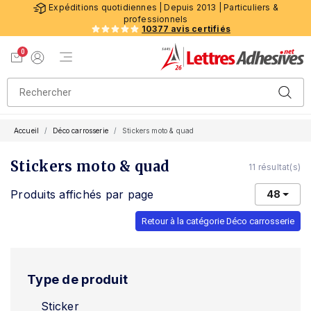
Expéditions quotidiennes | Depuis 2013 | Particuliers &
professionnels
10377 avis certifiés
0
Menu de navigation
Voir mon panier
Mon compte
Accueil
Déco carrosserie
Stickers moto & quad
Stickers moto & quad
11 résultat(s)
Produits affichés par page
48
Retour à la catégorie Déco carrosserie
Type de produit
Sticker