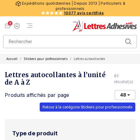
Expéditions quotidiennes | Depuis 2013 | Particuliers &
professionnels
10377 avis certifiés
0
Menu de navigation
Voir mon panier
Mon compte
Accueil
Stickers pour professionnels
Lettres autocollantes
Lettres autocollantes à l’unité
82
de A à Z
résultat(s)
Produits affichés par page
48
Retour à la catégorie Stickers pour professionnels
Type de produit