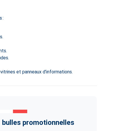
 :
s.
nts.
udes.
itrines et panneaux d’informations.
s bulles promotionnelles