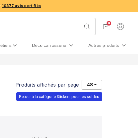
10377 avis certifiés
0
métiers
déco carrosserie
autres produits
Produits affichés par page
48
Retour à la catégorie Stickers pour les soldes