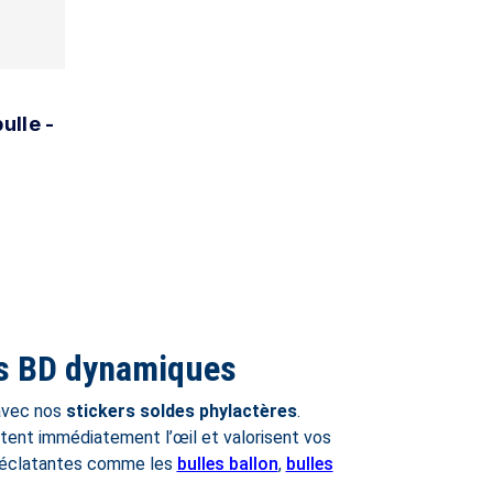
ulle -
les BD dynamiques
 avec nos
stickers soldes phylactères
.
ent immédiatement l’œil et valorisent vos
s éclatantes comme les
bulles ballon
,
bulles