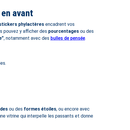
 en avant
stickers phylactères
encadrent vos
s pouvez y afficher des
pourcentages
ou des
e”
, notamment avec des
bulles de pensée
.
es.
ldes
ou des
formes étoiles
, ou encore avec
e vitrine qui interpelle les passants et donne