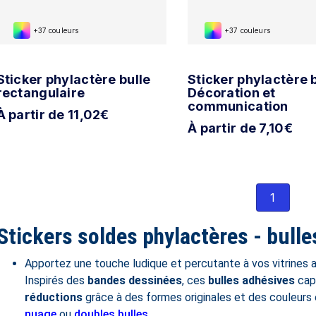
+37 couleurs
+37 couleurs
Sticker phylactère bulle
Sticker phylactère b
rectangulaire
Décoration et
communication
À partir de 11,02€
À partir de 7,10€
1
Stickers soldes phylactères - bul
Apportez une touche ludique et percutante à vos vitrines
Inspirés des
bandes dessinées
, ces
bulles adhésives
capt
réductions
grâce à des formes originales et des couleur
nuage
ou
doubles bulles
.