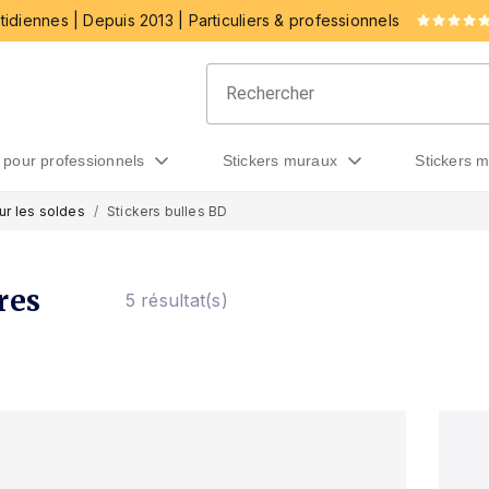
idiennes | Depuis 2013 | Particuliers & professionnels
rs pour professionnels
stickers muraux
stickers 
ur les soldes
Stickers bulles BD
res
5 résultat(s)