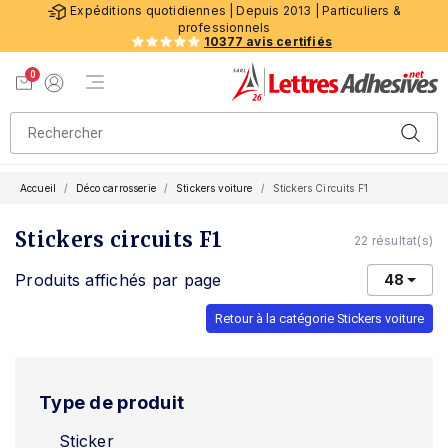
Expéditions quotidiennes | Depuis 2013 | Particuliers &
professionnels
10377 avis certifiés
0
Menu de navigation
Voir mon panier
Mon compte
Accueil
Déco carrosserie
Stickers voiture
Stickers Circuits F1
Stickers circuits F1
22 résultat(s)
Produits affichés par page
48
Retour à la catégorie Stickers voiture
Type de produit
Sticker