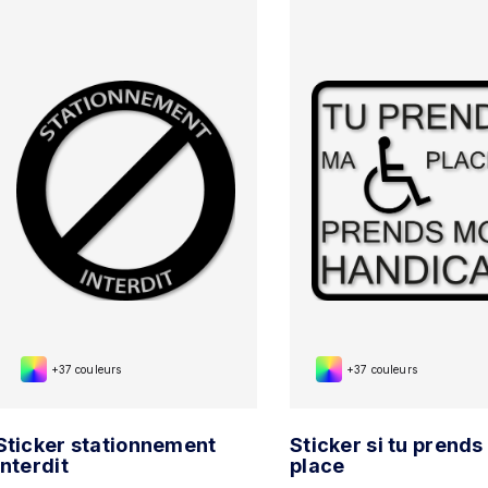
+37 couleurs
+37 couleurs
Sticker stationnement
Sticker si tu prend
interdit
place