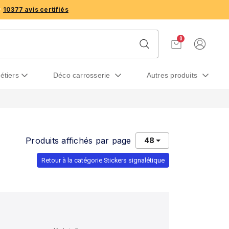
10377 avis certifiés
0
métiers
déco carrosserie
autres produits
Produits affichés par page
48
Retour à la catégorie Stickers signalétique