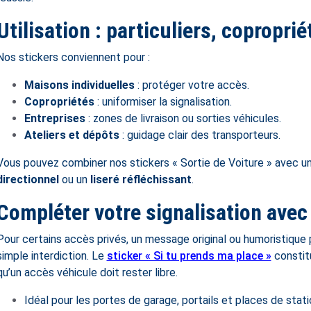
Utilisation : particuliers, copropri
Nos stickers conviennent pour :
Maisons individuelles
: protéger votre accès.
Copropriétés
: uniformiser la signalisation.
Entreprises
: zones de livraison ou sorties véhicules.
Ateliers et dépôts
: guidage clair des transporteurs.
Vous pouvez combiner nos stickers « Sortie de Voiture » avec u
directionnel
ou un
liseré réfléchissant
.
Compléter votre signalisation ave
Pour certains accès privés, un message original ou humoristique 
simple interdiction. Le
sticker « Si tu prends ma place »
constitu
qu’un accès véhicule doit rester libre.
Idéal pour les portes de garage, portails et places de stat