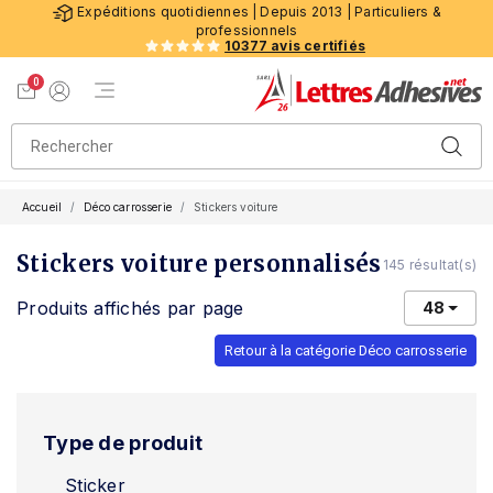
Expéditions quotidiennes | Depuis 2013 | Particuliers &
professionnels
10377 avis certifiés
0
Menu de navigation
Voir mon panier
Mon compte
Accueil
Déco carrosserie
Stickers voiture
Stickers voiture personnalisés
145 résultat(s)
Produits affichés par page
48
Retour à la catégorie Déco carrosserie
Type de produit
Sticker