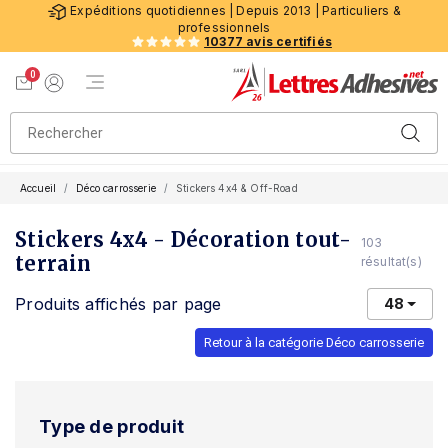
Expéditions quotidiennes | Depuis 2013 | Particuliers &
professionnels
10377 avis certifiés
0
Menu de navigation
Voir mon panier
Mon compte
Accueil
Déco carrosserie
Stickers 4x4 & Off-Road
Stickers 4x4 - Décoration tout-
103
terrain
résultat(s)
Produits affichés par page
48
Retour à la catégorie Déco carrosserie
Type de produit