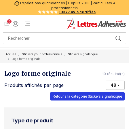
Expéditions quotidiennes | Depuis 2013 | Particuliers &
professionnels
10377 avis certifiés
0
Menu de navigation
Voir mon panier
Mon compte
Accueil
Stickers pour professionnels
Stickers signalétique
Logo forme originale
Logo forme originale
10 résultat(s)
Produits affichés par page
48
Retour à la catégorie Stickers signalétique
Type de produit