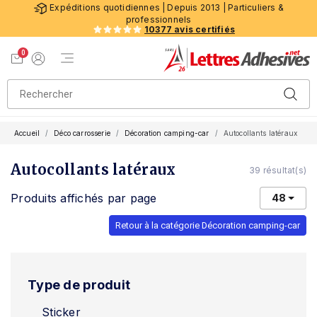
Expéditions quotidiennes | Depuis 2013 | Particuliers &
professionnels
10377 avis certifiés
0
Menu de navigation
Voir mon panier
Mon compte
Accueil
Déco carrosserie
Décoration camping-car
Autocollants latéraux
Autocollants latéraux
39 résultat(s)
Produits affichés par page
48
Retour à la catégorie Décoration camping-car
Type de produit
Sticker