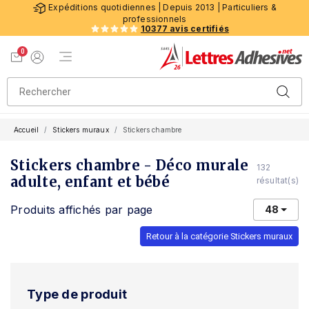
Expéditions quotidiennes | Depuis 2013 | Particuliers &
professionnels
10377 avis certifiés
0
Menu de navigation
Voir mon panier
Mon compte
Accueil
Stickers muraux
Stickers chambre
Stickers chambre - Déco murale
132
adulte, enfant et bébé
résultat(s)
Produits affichés par page
48
Retour à la catégorie Stickers muraux
Type de produit