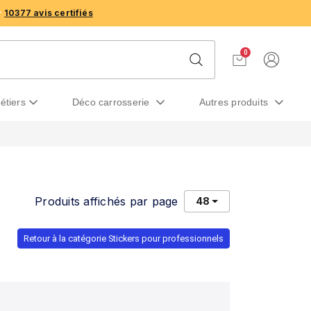
10377 avis certifiés
0
métiers
déco carrosserie
autres produits
Produits affichés par page
48
Retour à la catégorie Stickers pour professionnels