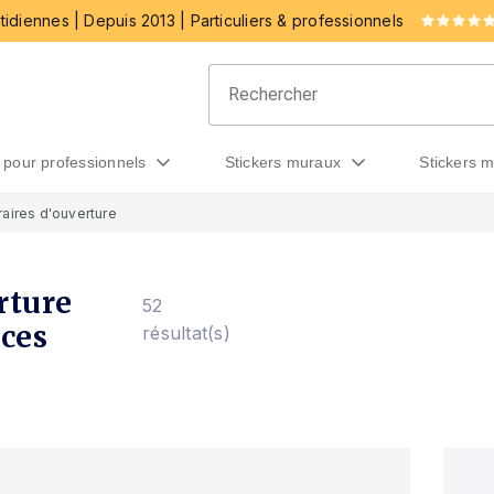
idiennes | Depuis 2013 | Particuliers & professionnels
rs pour professionnels
stickers muraux
stickers 
raires d'ouverture
rture
52
rces
résultat(s)