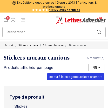
Expéditions quotidiennes | Depuis 2013 | Particuliers &
professionnels
10377 avis certifiés
0
Menu de navigation
Voir mon panier
Mon compte
Accueil
Stickers muraux
Stickers chambre
Stickers camion
Stickers muraux camions
5 résultat(s)
Produits affichés par page
48
Retour à la catégorie Stickers chambre
Type de produit
Sticker