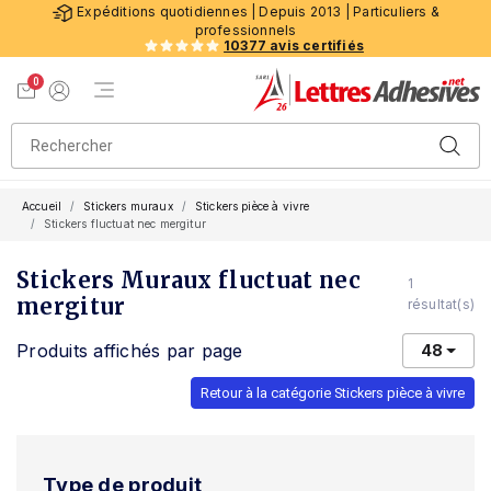
Expéditions quotidiennes | Depuis 2013 | Particuliers &
professionnels
10377 avis certifiés
0
Menu de navigation
Voir mon panier
Mon compte
Accueil
Stickers muraux
Stickers pièce à vivre
Stickers fluctuat nec mergitur
Stickers Muraux fluctuat nec
1
mergitur
résultat(s)
Produits affichés par page
48
Retour à la catégorie Stickers pièce à vivre
Type de produit