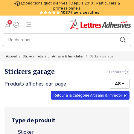
Expéditions quotidiennes | Depuis 2013 | Particuliers &
professionnels
10377 avis certifiés
0
Menu de navigation
Voir mon panier
Mon compte
Accueil
Stickers métiers
Artisans & Immobilier
Stickers Garage
Stickers garage
31 résultat(s)
Produits affichés par page
48
Retour à la catégorie Artisans & Immobilier
Type de produit
Sticker