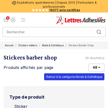
Expéditions quotidiennes | Depuis 2013 | Particuliers &
professionnels
10377 avis certifiés
0
Menu de navigation
Voir mon panier
Mon compte
Accueil
Stickers métiers
Mode & Esthétique
Stickers Barber Shop
Stickers barber shop
29 résultat(s)
Produits affichés par page
48
Retour à la catégorie Mode & Esthétique
Type de produit
Sticker