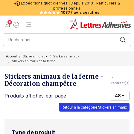
Expéditions quotidiennes | Depuis 2013 | Particuliers &
professionnels
10377 avis certifiés
0
Menu de navigation
Voir mon panier
Mon compte
Accueil
Stickers muraux
Stickers animaux
Stickers animaux de la ferme
Stickers animaux de la ferme -
7
Décoration champêtre
résultat(s)
Produits affichés par page
48
Retour à la catégorie Stickers animaux
Type de produit