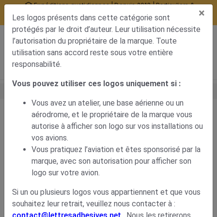
Expéditions quotidiennes | Depuis 2013 | Particuliers &
×
professionnels
Les logos présents dans cette catégorie sont
10377 avis certifiés
protégés par le droit d’auteur. Leur utilisation nécessite
0
l’autorisation du propriétaire de la marque. Toute
Menu de navigation
Voir mon panier
Mon compte
utilisation sans accord reste sous votre entière
responsabilité.
Vous pouvez utiliser ces logos uniquement si :
Accueil
Déco carrosserie
Stickers avion pour modélisme
Stickers avion
Vous avez un atelier, une base aérienne ou un
Stickers avion
aérodrome, et le propriétaire de la marque vous
18 résultat(s)
autorise à afficher son logo sur vos installations ou
Produits affichés par page
48
vos avions.
Vous pratiquez l’aviation et êtes sponsorisé par la
Retour à la catégorie Stickers avion pour modélisme
marque, avec son autorisation pour afficher son
logo sur votre avion.
Si un ou plusieurs logos vous appartiennent et que vous
Type de produit
souhaitez leur retrait, veuillez nous contacter à :
Sticker
contact@lettresadhesives.net
. Nous les retirerons