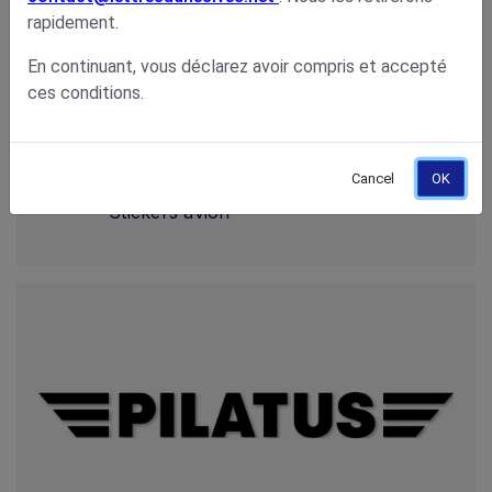
rapidement.
En continuant, vous déclarez avoir compris et accepté
Catégories
ces conditions.
Déco carrosserie
Stickers avion pour modélisme
Cancel
OK
Stickers avion