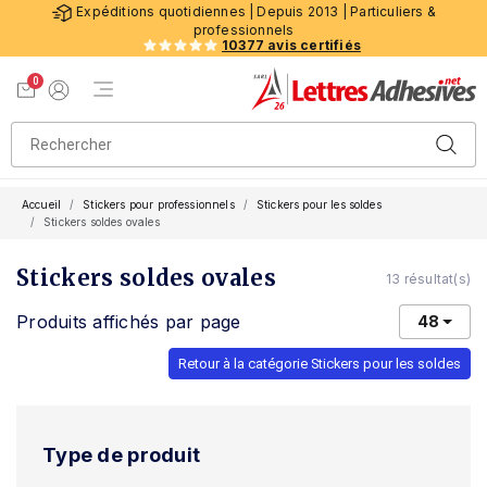
Expéditions quotidiennes | Depuis 2013 | Particuliers &
professionnels
10377 avis certifiés
0
Menu de navigation
Voir mon panier
Mon compte
Accueil
Stickers pour professionnels
Stickers pour les soldes
Stickers soldes ovales
Stickers soldes ovales
13 résultat(s)
Produits affichés par page
48
Retour à la catégorie Stickers pour les soldes
Type de produit