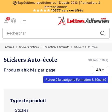
Expéditions quotidiennes | Depuis 2013 | Particuliers &
professionnels
10377 avis certifiés
0
Menu de navigation
Voir mon panier
Mon compte
Accueil
Stickers métiers
Formation & Sécurité
Stickers Auto-école
Stickers Auto-école
30 résultat(s)
Produits affichés par page
48
Retour à la catégorie Formation & Sécurité
Type de produit
Sticker