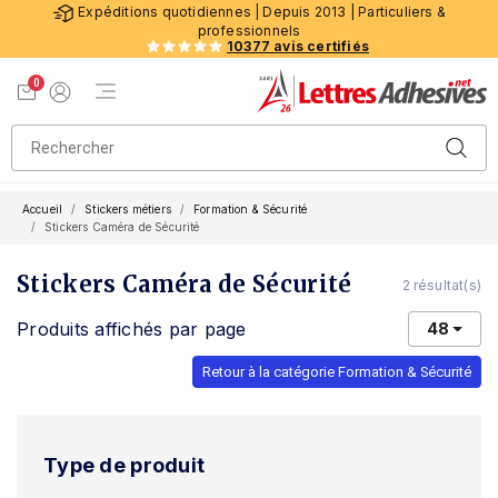
Expéditions quotidiennes | Depuis 2013 | Particuliers &
professionnels
10377 avis certifiés
0
Menu de navigation
Voir mon panier
Mon compte
Accueil
Stickers métiers
Formation & Sécurité
Stickers Caméra de Sécurité
Stickers Caméra de Sécurité
2 résultat(s)
Produits affichés par page
48
Retour à la catégorie Formation & Sécurité
Type de produit