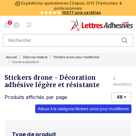
Expéditions quotidiennes | Depuis 2013 | Particuliers &
professionnels
10377 avis certifiés
0
Menu de navigation
Voir mon panier
Mon compte
Accueil
Déco carrosserie
Stickers avion pour modélisme
Drone autocollant
Stickers drone - Décoration
4
adhésive légère et résistante
résultat(s)
Produits affichés par page
48
Retour à la catégorie Stickers avion pour modélisme
Type de produit