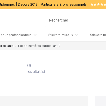
idiennes | Depuis 2013 | Particuliers & professionnels
rs pour professionnels
stickers muraux
stickers 
tocollants
Lot de numéros autocollant 0
39
résultat(s)