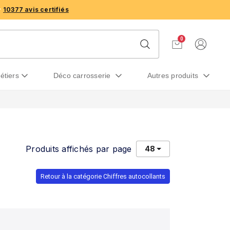
10377 avis certifiés
0
métiers
déco carrosserie
autres produits
Produits affichés par page
48
Retour à la catégorie Chiffres autocollants