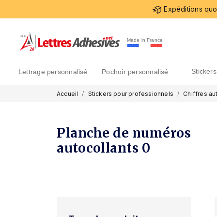
Expéditions quot
Made in France
sticke
lettrage personnalisé
pochoir personnalisé
Accueil
Stickers pour professionnels
Chiffres au
Planche de numéros
autocollants 0