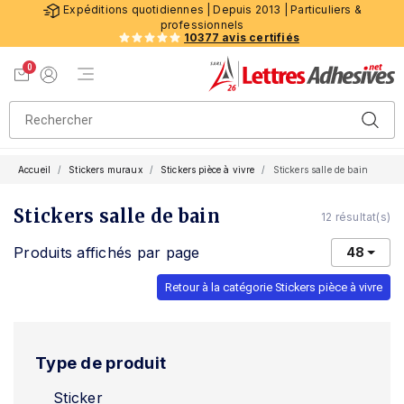
Expéditions quotidiennes | Depuis 2013 | Particuliers &
professionnels
10377 avis certifiés
0
Menu de navigation
Voir mon panier
Mon compte
Accueil
Stickers muraux
Stickers pièce à vivre
Stickers salle de bain
Stickers salle de bain
12 résultat(s)
Produits affichés par page
48
Retour à la catégorie Stickers pièce à vivre
Type de produit
Sticker