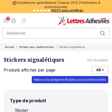
Expéditions quotidiennes | Depuis 2013 | Particuliers &
professionnels
10377 avis certifiés
0
Menu de navigation
Voir mon panier
Mon compte
Accueil
Stickers pour professionnels
Stickers signalétique
Stickers signalétiques
241 résultat(s)
Produits affichés par page
48
Retour à la catégorie Stickers pour professionnels
Type de produit
Sticker