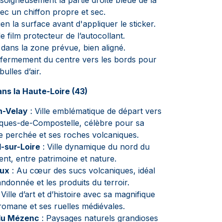
soigneusement la partie droite bleue de la
ec un chiffon propre et sec.
en la surface avant d'appliquer le sticker.
e film protecteur de l’autocollant.
 dans la zone prévue, bien aligné.
fermement du centre vers les bords pour
bulles d’air.
ns la Haute-Loire (43)
n-Velay
: Ville emblématique de départ vers
ques-de-Compostelle, célèbre pour sa
e perchée et ses roches volcaniques.
-sur-Loire
: Ville dynamique du nord du
nt, entre patrimoine et nature.
aux
: Au cœur des sucs volcaniques, idéal
andonnée et les produits du terroir.
 Ville d’art et d’histoire avec sa magnifique
 romane et ses ruelles médiévales.
du Mézenc
: Paysages naturels grandioses