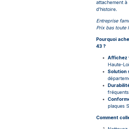
attachement à u
d’histoire.
Entreprise fami
Prix bas toute l
Pourquoi ache
43 ?
Affichez
Haute-Loi
Solution 
départeme
Durabilit
fréquents
Conform
plaques S
Comment coller