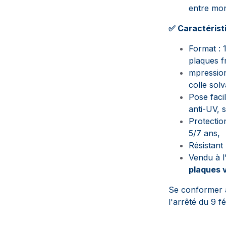
entre mon
✅ Caractérist
Format : 
plaques f
mpression
colle solv
Pose facil
anti-UV, s
Protectio
5/7 ans,
Résistant 
Vendu à l
plaques 
Se conformer à 
l'arrêté du 9 f