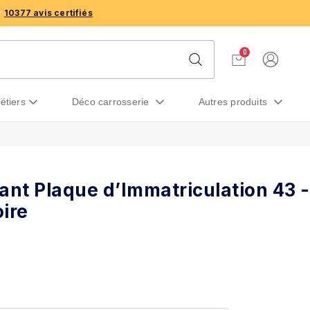
10377 avis certifiés
0
métiers
déco carrosserie
autres produits
ant Plaque d’Immatriculation 43 -
ire