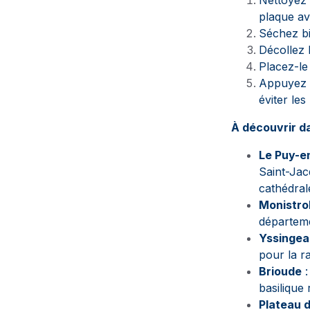
Nettoyez 
plaque av
Séchez bi
Décollez l
Placez-le
Appuyez 
éviter les 
À découvrir da
Le Puy-e
Saint-Jac
cathédral
Monistrol
départeme
Yssinge
pour la r
Brioude
:
basilique
Plateau 