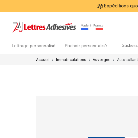
Expéditions quot
Made in France
sticke
lettrage personnalisé
pochoir personnalisé
Accueil
Immatriculations
Auvergne
Autocollant