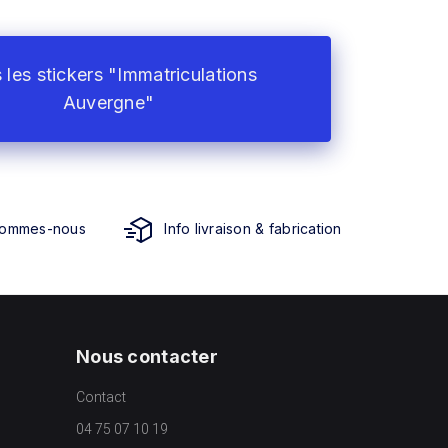
 les stickers "Immatriculations
Auvergne"
sommes-nous
Info livraison & fabrication
Nous contacter
Contact
04 75 07 10 19