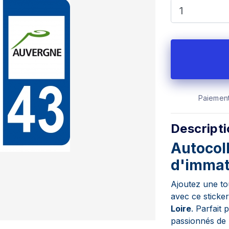
Paiement
Descript
Autocol
d'immatr
Ajoutez une to
avec ce sticke
Loire
. Parfait 
passionnés de 