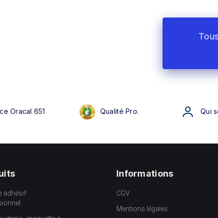
Tous
ce Oracal 651
Qualité Pro.
Qui 
uits
Informations
e adhésif
CGV
sionnel
Mentions légales