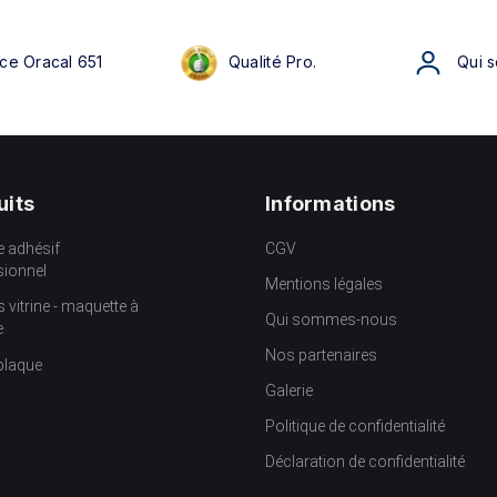
ce Oracal 651
Qualité Pro.
Qui 
uits
Informations
e adhésif
CGV
sionnel
Mentions légales
s vitrine - maquette à
Qui sommes-nous
e
Nos partenaires
plaque
Galerie
Politique de confidentialité
Déclaration de confidentialité