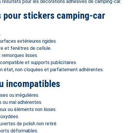
s résultats pour les décorations adhésives de camping-car.
pour stickers camping-car
.
urfaces extérieures rigides.
ère et fenêtres de cellule.
 remorques lisses.
compatible et supports publicitaires.
n état, non cloquées et parfaitement adhérentes.
u incompatibles
es ou irrégulières.
s ou mal adhérentes.
eux ou éléments non lisses.
u oxydées.
vertes de polish non retiré.
pports déformables.