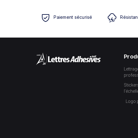
Paiement sécurisé
Résistan
Prod
Lettrag
profes
Sticker
l’échell
Logo 