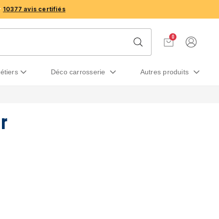
10377 avis certifiés
0
métiers
déco carrosserie
autres produits
r