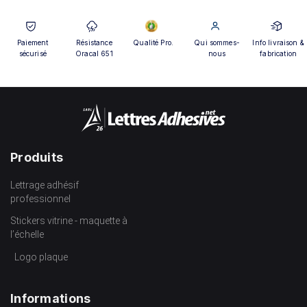
Paiement
Résistance
Qualité Pro.
Qui sommes-
Info livraison &
sécurisé
Oracal 651
nous
fabrication
Produits
Lettrage adhésif
professionnel
Stickers vitrine - maquette à
l’échelle
Logo plaque
Informations