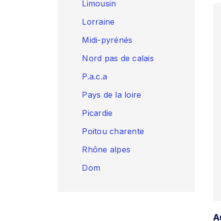
Limousin
Lorraine
Midi-pyrénés
Nord pas de calais
P.a.c.a
Pays de la loire
Picardie
Poitou charente
Rhône alpes
Dom
A