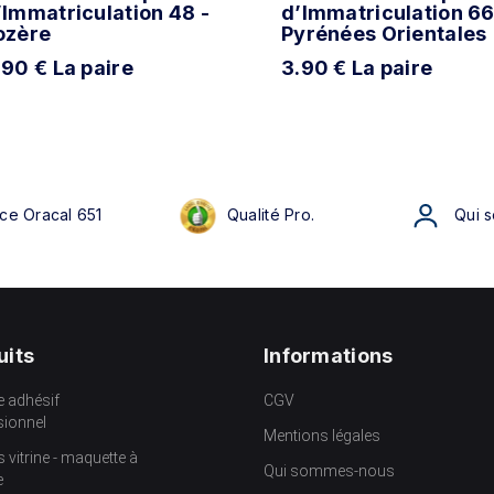
’Immatriculation 48 -
d’Immatriculation 66
ozère
Pyrénées Orientales
.90 € La paire
3.90 € La paire
ce Oracal 651
Qualité Pro.
Qui 
uits
Informations
e adhésif
CGV
sionnel
Mentions légales
s vitrine - maquette à
Qui sommes-nous
e