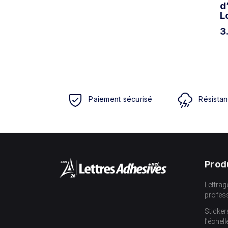
d
L
3
Paiement sécurisé
Résistan
Prod
Lettrag
profes
Sticker
l’échell