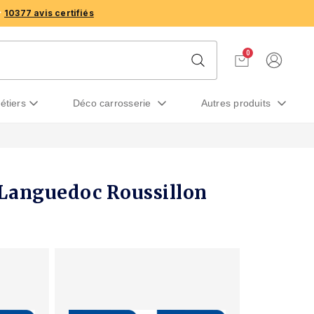
10377 avis certifiés
0
métiers
déco carrosserie
autres produits
 Languedoc Roussillon