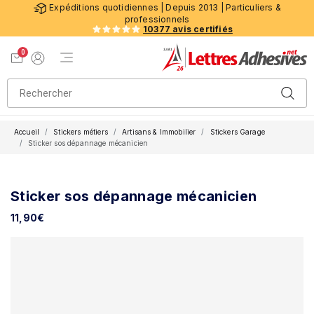
Expéditions quotidiennes | Depuis 2013 | Particuliers &
professionnels
10377 avis certifiés
0
Menu de navigation
Voir mon panier
Mon compte
Accueil
Stickers métiers
Artisans & Immobilier
Stickers Garage
Sticker sos dépannage mécanicien
Sticker sos dépannage mécanicien
11,90
€