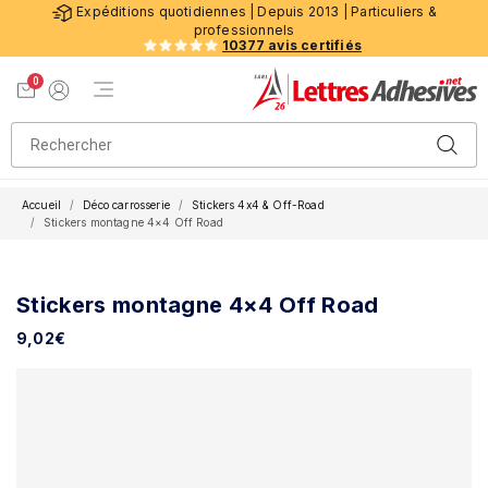
Expéditions quotidiennes | Depuis 2013 | Particuliers &
professionnels
10377 avis certifiés
0
Menu de navigation
Voir mon panier
Mon compte
Accueil
Déco carrosserie
Stickers 4x4 & Off-Road
Stickers montagne 4×4 Off Road
Stickers montagne 4×4 Off Road
9,02
€