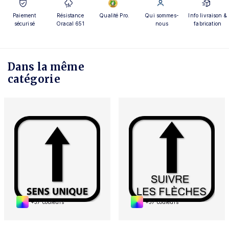
Paiement
Résistance
Qualité Pro.
Qui sommes-
Info livraison &
sécurisé
Oracal 651
nous
fabrication
Dans la même
catégorie
+37 couleurs
+37 couleurs