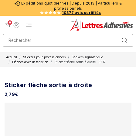
Expéditions quotidiennes | Depuis 2013 | Particuliers &
professionnels
10377 avis certifiés
0
Menu de navigation
Voir mon panier
Mon compte
Accueil
Stickers pour professionnels
Stickers signalétique
Flèches avec inscription
Sticker flèche sortie à droite : SF17
Sticker flèche sortie à droite
2,79
€