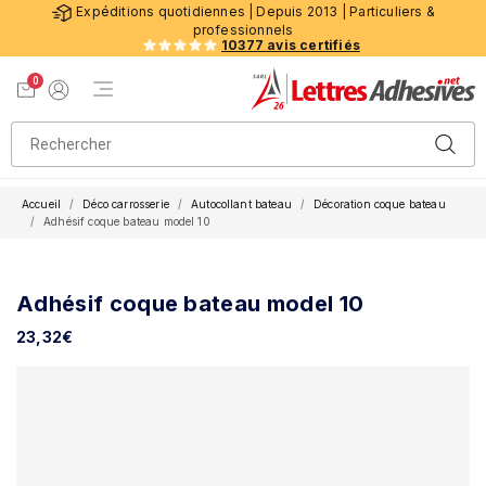
Expéditions quotidiennes | Depuis 2013 | Particuliers &
professionnels
10377 avis certifiés
0
Menu de navigation
Voir mon panier
Mon compte
Accueil
Déco carrosserie
Autocollant bateau
Décoration coque bateau
Adhésif coque bateau model 10
Adhésif coque bateau model 10
23,32
€