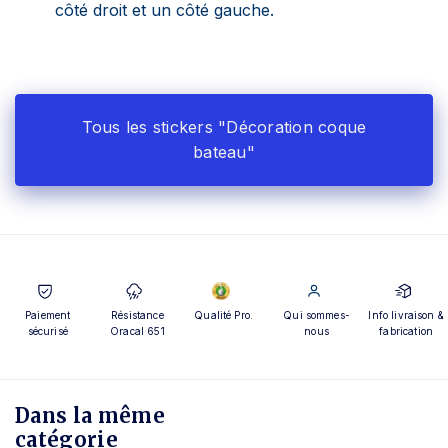
côté droit et un côté gauche.
Tous les stickers "Décoration coque
bateau"
Paiement
Résistance
Qualité Pro.
Qui sommes-
Info livraison &
sécurisé
Oracal 651
nous
fabrication
Dans la même
catégorie