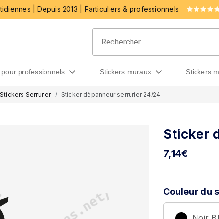
idiennes | Depuis 2013 | Particuliers & professionnels
rs pour professionnels
stickers muraux
stickers 
Stickers Serrurier
Sticker dépanneur serrurier 24/24
Sticker 
7,14
€
Couleur du s
Noir 