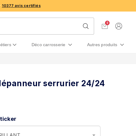
10377 avis certifiés
0
métiers
déco carrosserie
autres produits
dépanneur serrurier 24/24
ticker
BRILLANT