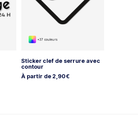
+37 couleurs
+37 cou
Sticker clef de serrure avec
Sticker se
contour
À partir d
À partir de 2,90€