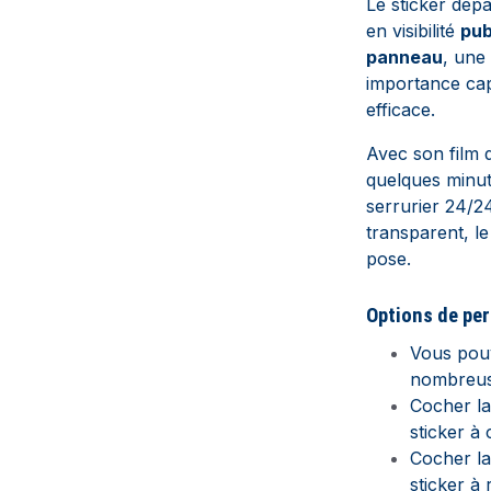
Le sticker dép
en visibilité
pub
panneau
, une
importance cap
efficace.
Avec son film d
quelques minu
serrurier 24/24
transparent, le
pose.
Options de
per
Vous pouv
nombreus
Cocher l
sticker à 
Cocher l
sticker à 