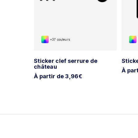
+37 couleurs
obinet &
Sticker clef serrure de
Stick
château
À par
À partir de 3,96€