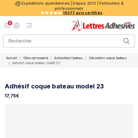
Expéditions quotidiennes | Depuis 2013 | Particuliers &
professionnels
10377 avis certifiés
0
Menu de navigation
Voir mon panier
Mon compte
Accueil
Déco carrosserie
Autocollant bateau
Décoration coque bateau
Adhésif coque bateau model 23
Adhésif coque bateau model 23
17,75
€