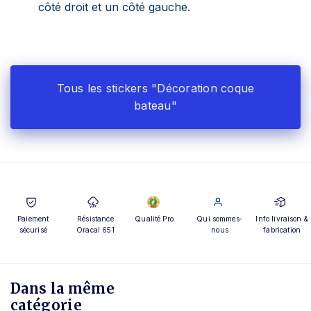
côté droit et un côté gauche.
Tous les stickers "Décoration coque
bateau"
Paiement
Résistance
Qualité Pro.
Qui sommes-
Info livraison &
sécurisé
Oracal 651
nous
fabrication
Dans la même
catégorie