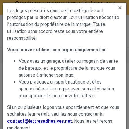
Expéditions quotidiennes | Depuis 2013 | Particuliers &
×
professionnels
Les logos présentés dans cette catégorie sont
10377 avis certifiés
protégés par le droit d’auteur. Leur utilisation nécessite
0
l’autorisation du propriétaire de la marque. Toute
Menu de navigation
Voir mon panier
Mon compte
utilisation sans accord reste sous votre entière
responsabilité.
Vous pouvez utiliser ces logos uniquement si :
Accueil
Déco carrosserie
Autocollant bateau
Marques de bateaux
Logo Mercruiser
Vous avez un garage, atelier ou magasin de vente
de bateaux, et le propriétaire de la marque vous
autorise à afficher son logo.
Logo Mercruiser
Vous pratiquez un sport nautique et êtes
sponsorisé par la marque, avec son autorisation
6,23
€
pour apposer le logo sur votre bateau.
Si un ou plusieurs logos vous appartiennent et que vous
souhaitez leur retrait, veuillez nous contacter à :
contact@lettresadhesives.net
. Nous les retirerons
rapidement.