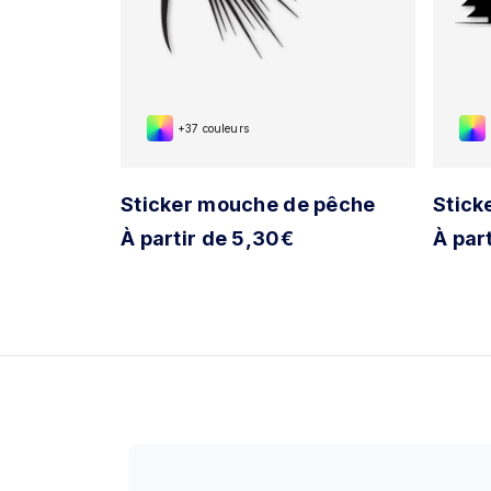
+37 couleurs
at
Sticker mouche de pêche
Stick
À partir de 5,30€
À par