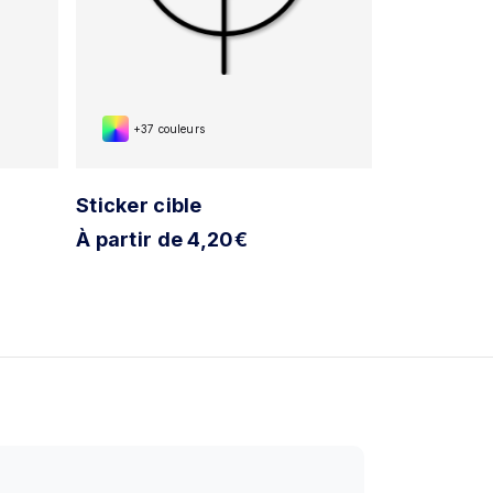
+37 couleurs
+37 cou
Sticker cible
Sticker cr
À partir de 4,20€
À partir d