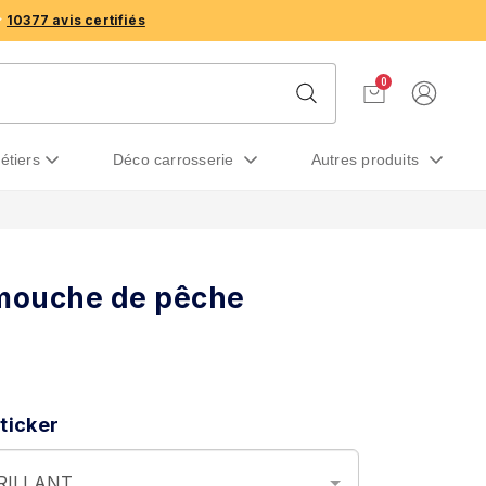
10377 avis certifiés
0
métiers
déco carrosserie
autres produits
 mouche de pêche
ticker
BRILLANT