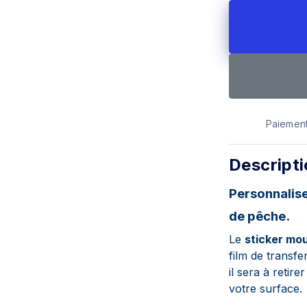
Paiement
Descript
Personnalise
de pêche.
Le
sticker mo
film de transfe
il sera à retir
votre surface.