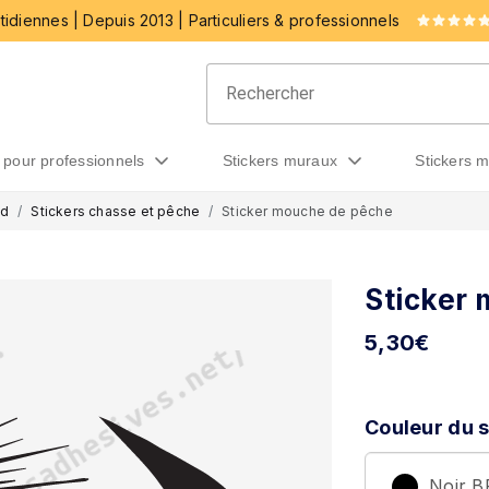
idiennes | Depuis 2013 | Particuliers & professionnels
rs pour professionnels
stickers muraux
stickers 
ad
Stickers chasse et pêche
Sticker mouche de pêche
Sticker
5,30
€
Couleur du s
Noir 