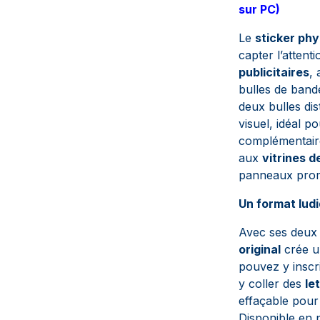
sur PC)
Le
sticker phy
capter l’attent
publicitaires
,
bulles de band
deux bulles dis
visuel, idéal p
complémentair
aux
vitrines 
panneaux promo
Un format lud
Avec ses deux 
original
crée un
pouvez y inscri
y coller des
le
effaçable pour
Disponible en pl