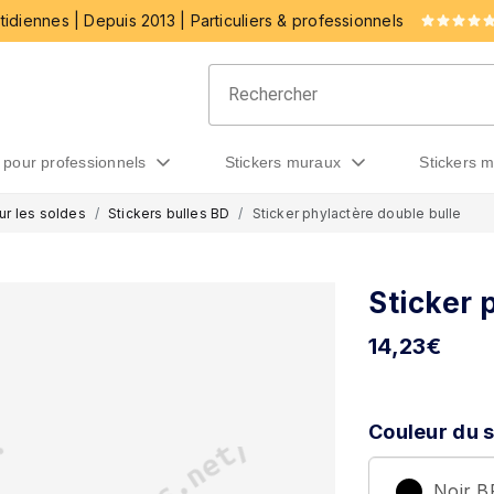
idiennes | Depuis 2013 | Particuliers & professionnels
rs pour professionnels
stickers muraux
stickers 
ur les soldes
Stickers bulles BD
Sticker phylactère double bulle
Sticker 
14,23
€
Couleur du s
Noir 