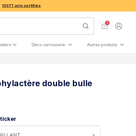
10377 avis certifiés
0
métiers
déco carrosserie
autres produits
phylactère double bulle
ticker
BRILLANT