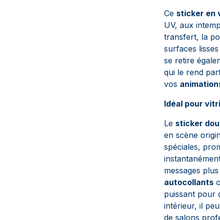
Ce
sticker en 
UV, aux intemp
transfert, la p
surfaces lisses 
se retire égale
qui le rend pa
vos
animations
Idéal pour vit
Le
sticker dou
en scène origi
spéciales, prom
instantanément
messages plus
autocollants
o
puissant pour
intérieur, il pe
de salons profe