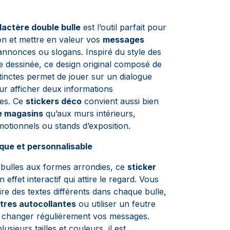
lactère double bulle
est l’outil parfait pour
ion et mettre en valeur vos
messages
 annonces ou slogans. Inspiré du style des
e dessinée, ce design original composé de
tinctes permet de jouer sur un dialogue
our afficher deux informations
es. Ce
stickers déco
convient aussi bien
de magasins
qu’aux murs intérieurs,
tionnels ou stands d’exposition.
ique et personnalisable
bulles aux formes arrondies, ce
sticker
 effet interactif qui attire le regard. Vous
re des textes différents dans chaque bulle,
ttres autocollantes
ou utiliser un feutre
 changer régulièrement vos messages.
usieurs tailles et couleurs, il est