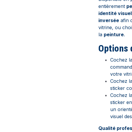
entièrement
pe
identité visuel
inversée
afin d
vitrine, ou choi
la
peinture
.
Options 
Cochez la
commander
votre vitr
Cochez la
sticker c
Cochez la
sticker en
un orient
visuel de
Qualité profes