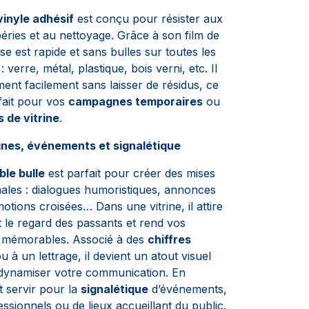
vinyle adhésif
est conçu pour résister aux
éries et au nettoyage. Grâce à son film de
ose est rapide et sans bulles sur toutes les
: verre, métal, plastique, bois verni, etc. Il
ment facilement sans laisser de résidus, ce
rfait pour vos
campagnes temporaires
ou
 de vitrine
.
rines, événements et signalétique
ble bulle
est parfait pour créer des mises
nales : dialogues humoristiques, annonces
otions croisées… Dans une vitrine, il attire
 le regard des passants et rend vos
 mémorables. Associé à des
chiffres
u à un lettrage, il devient un atout visuel
 dynamiser votre communication. En
ut servir pour la
signalétique
d’événements,
ssionnels ou de lieux accueillant du public.