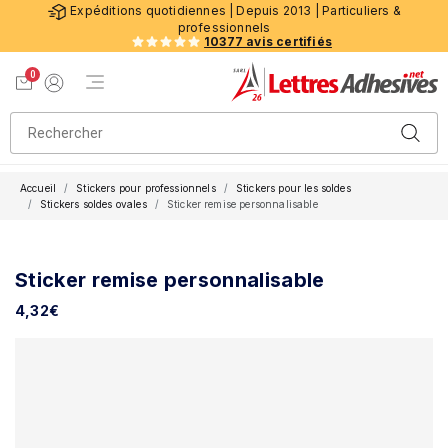
Expéditions quotidiennes | Depuis 2013 | Particuliers &
professionnels
10377 avis certifiés
0
Menu de navigation
Voir mon panier
Mon compte
Accueil
Stickers pour professionnels
Stickers pour les soldes
Stickers soldes ovales
Sticker remise personnalisable
Sticker remise personnalisable
4,32
€