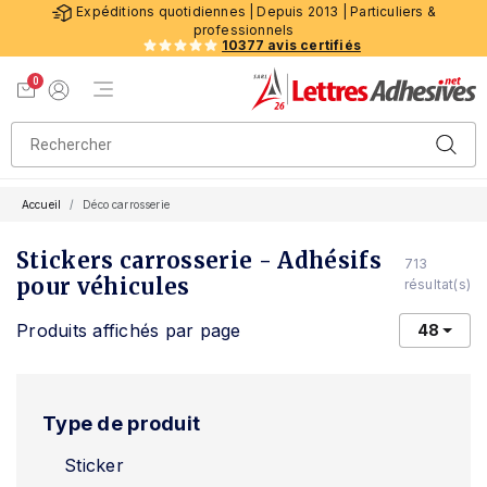
Expéditions quotidiennes | Depuis 2013 | Particuliers &
professionnels
10377 avis certifiés
0
Menu de navigation
Voir mon panier
Mon compte
Accueil
Déco carrosserie
Stickers carrosserie - Adhésifs
713
pour véhicules
résultat(s)
Produits affichés par page
48
Type de produit
Sticker