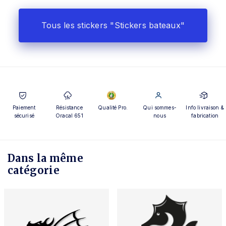
Tous les stickers "Stickers bateaux"
Paiement
Résistance
Qualité Pro.
Qui sommes-
Info livraison &
sécurisé
Oracal 651
nous
fabrication
Dans la même
catégorie