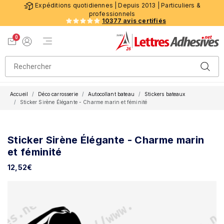
Expéditions quotidiennes | Depuis 2013 | Particuliers &
professionnels
10377 avis certifiés
0
Menu de navigation
Voir mon panier
Mon compte
Accueil
Déco carrosserie
Autocollant bateau
Stickers bateaux
Sticker Sirène Élégante - Charme marin et féminité
Sticker Sirène Élégante - Charme marin
et féminité
12,52
€