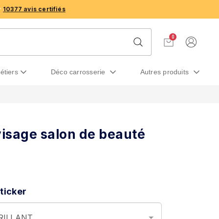
10377 avis certifiés
0
métiers
déco carrosserie
autres produits
visage salon de beauté
ticker
BRILLANT