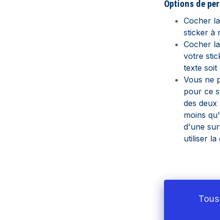
Options de pe
Cocher l
sticker à 
Cocher la
votre stic
texte soit
Vous ne p
pour ce s
des deux s
moins qu'u
d'une sur
utiliser l
Tous 