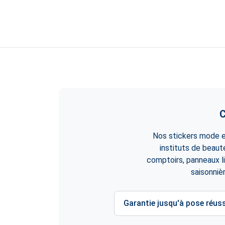
C
Nos stickers mode et
instituts de beauté
comptoirs, panneaux li
saisonniè
Garantie jusqu'à pose réuss