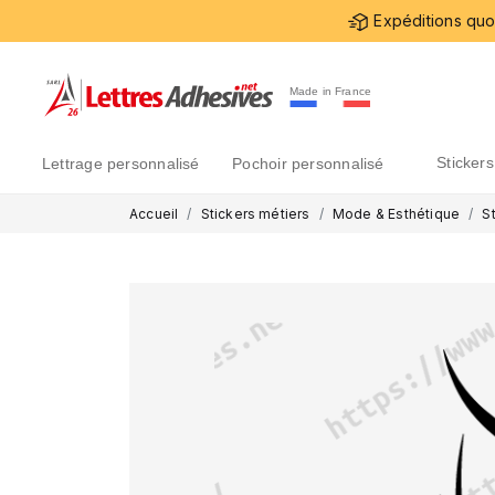
Expéditions quot
Made in France
sticke
lettrage personnalisé
pochoir personnalisé
Accueil
Stickers métiers
Mode & Esthétique
S