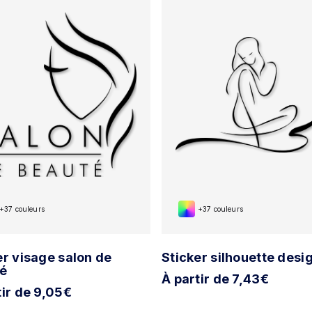
+37 couleurs
+37 couleurs
er visage salon de
Sticker silhouette desi
té
À partir de 7,43€
tir de 9,05€