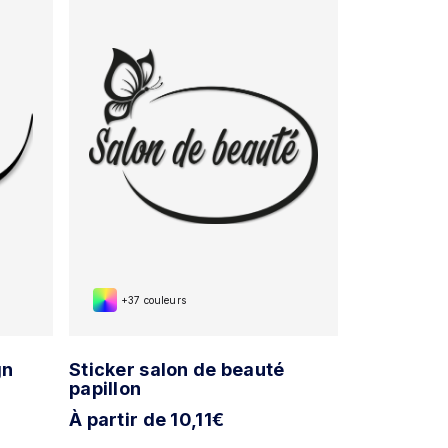
+37 couleurs
+37 cou
gn
Sticker salon de beauté
Sticker tr
papillon
maquillag
À partir de 10,11€
À partir d