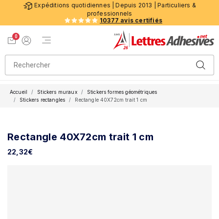
Expéditions quotidiennes | Depuis 2013 | Particuliers &
professionnels
10377 avis certifiés
0
Menu de navigation
Voir mon panier
Mon compte
Accueil
Stickers muraux
Stickers formes géométriques
Stickers rectangles
Rectangle 40X72cm trait 1 cm
Rectangle 40X72cm trait 1 cm
22,32
€