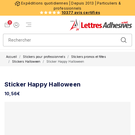
Expéditions quotidiennes | Depuis 2013 | Particuliers &
professionnels
10377 avis certifiés
0
Menu de navigation
Voir mon panier
Mon compte
Accueil
Stickers pour professionnels
Stickers promos et fêtes
Stickers Halloween
Sticker Happy Halloween
Sticker Happy Halloween
10,56
€